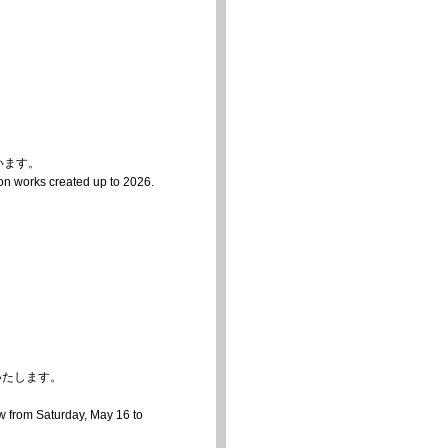
います。
tion works created up to 2026.
催いたします。
 from Saturday, May 16 to