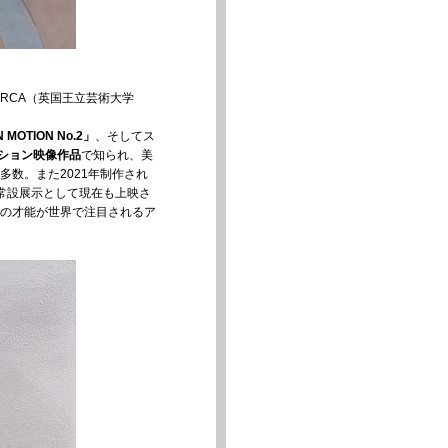
年RCA（英国王立芸術大学
N MOTION No.2」
、そしてス
ション映像作品
で知られ、美
数。また2021年制作され
、常設展示として現在も上映さ
の才能が世界で注目されるア