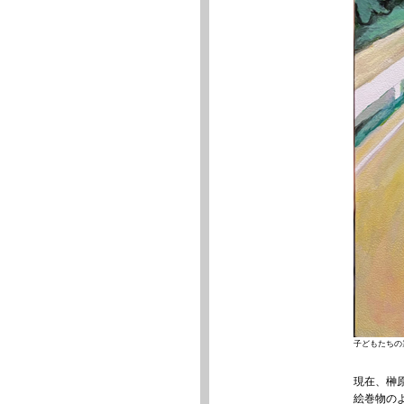
子どもたちの霊歌よ
現在、榊
絵巻物の