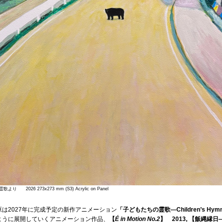
り 2026 273x273 mm (S3) Acrylic on Panel
原は2027年に完成予定の新作アニメーション
「子どもたちの霊歌―Children’s Hym
ように展開していくアニメーション作品、
【
É in Motion No.2
】 2013, 【飯縄縁日
―