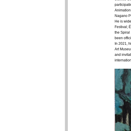
participat
Animation 
Nagano Pr
He is wide
Festival; 
the Spiral
been offic
In 2021, h
Art Museu
and invita
internatio