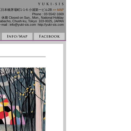
央区日本橋茅場町1-1-6 小浦第一ビル2B
>> MAP
Phone : 03-5542-1669
 Closed on Sun., Mon., National Holiday
Kayabacho, Chuoh-ku, Tokyo 103-0025, JAPAN
mail : info@yuki-sis.com http://yuki-sis.com