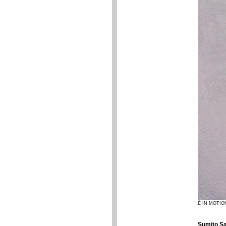
É IN MOTION
Sumito S