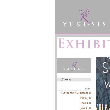
宮脇周作 宮岡俊夫 服部知佳 展
榊原澄人 展
小西康夫 展
小林知世 展