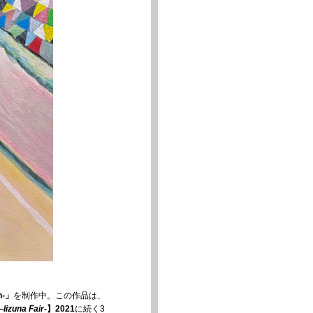
n-」
を制作中。この作品は、
Iizuna Fair-
】2021
に続く3