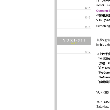
日、月休廊 C
12:00～19
Opening 
作家榊原
5.16（S
Screening
今展では
In this ex
＜上映予定ア
「神⾕通
「浮楼
F
「
É in Mo
「
Webom
「
Solitar
「飯縄
YUKI-
YUKI-SIS 
Saturday,