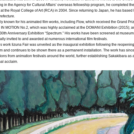
ing in the Agency for Cultural Affairs’ overseas fellowship program, he completed th
at the Royal College of Art (RCA) in 2004. Since returning to Japan, he has based his
efecture.
ly known for his animated film works, including Flow, which received the Grand Pri
É IN MOTION No.2, which was highly acclaimed at the DOMANI Exhibition (2015); an
 30th Anniversary Exhibition “Spectrum.” His works have been screened at museums
ially invited to and awarded at numerous international film festivals.
is work Iizuna Fair was unveiled as the inaugural exhibition following the reopenin
m and continues to be shown there as a permanent installation. The work has sin
tions from animation festivals around the world, further establishing Sakakibara as a
nal acclaim.