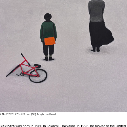
 No.2 2026 273x273 mm (S3) Acrylic on Panel
akakibara
was born in 1980 in Tokachi, Hokkaido. In 1996, he moved to the United