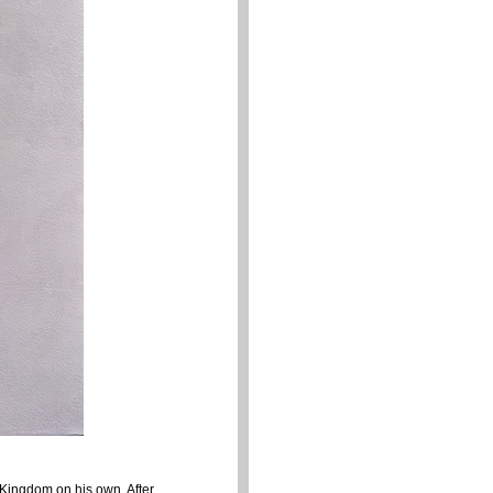
 Kingdom on his own. After