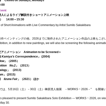
losed on Sundays, Mondays
:00
Event
澄人によるライブ解説付きショートアニメーション上映
at） 14:00～15:30
 of Short Animations with Live Commentary by Artist Sumito Sakakibara
新作ペインティングの他、2026までに制作されたアニメーション作品の上映もござ
hibition, in addition to new paintings, we will also be screening the following anima
ニメーション Animation to be Screened＞
信
Kamiyaʼs Correspondence
」 (2004)
low
」（2005）
nition No.2
」（2013）
alogy
」 (2013)
ium
」 (2015)
縁日
Iizuna Fair
」（2021） ほか
SIS では、5月16日（土）－30日（土）榊原澄人個展 －WORKS ~ 2026－" を開
is pleased to present Sumito Sakakibara Solo Exhibition — WORKS ~ 2026, on view
 May 30.