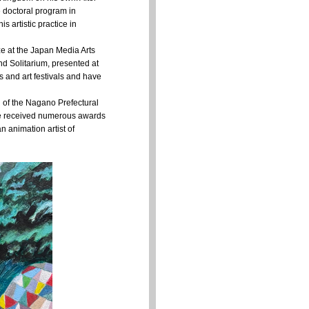
e doctoral program in
 artistic practice in
ze at the Japan Media Arts
d Solitarium, presented at
 and art festivals and have
g of the Nagano Prefectural
ce received numerous awards
n animation artist of