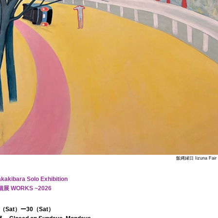
飯縄縁日 Iizuna Fair 
kakibara Solo Exhibition
展 WORKS ~2026
16（Sat）ー30（Sat）