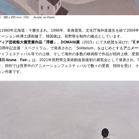
 380ｘ455 mｍ（F8） Acrylic on Panel
は1980年北海道・十勝生まれ。1996年、単身渡英。文化庁海外派遣生を経て2004
メーション科博士課程修了。帰国後は、長野県を制作の拠点としています。
ィア芸術祭大賞受賞作品「浮楼」、DOMANI展
（2015）にて大絶賛を浴びた
「É I
0周年記念展「スペクトラム」で発表された「Solitarium」をはじめとする
アニメー
ートフェスティバル等での上映、そして海外の多数の映画祭で作品が招待上映、受賞多
-Iizuna Fair-」
は、2021年長野県立美術館改装後初の展覧会として発表され
す。同作では世界中のアニメーションフェスティバルで数々の受賞、招待を受け、そ
ョン作家です。