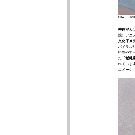
Flow 2026
榊原澄人
院）アニ
文化庁メデ
パイラル3
術館やア
た
「飯縄縁日
れていま
ニメーシ