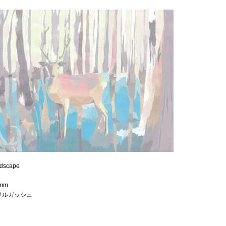
ndscape
 mm
リルガッシュ