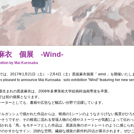
麻衣 個展 -Wind-
bition by Mai Kurosaka
SIS では、2017年1月21日（土）－2月4日（土）黒坂麻衣個展「 wind 」を開催いた
s pleased to announce Mai Kurosaka : solo exhibition "Wind" featuring her new ser
青森生まれの黒坂麻衣は、2008年多摩美術大学絵画科油画専攻を卒業。
SISでは初の個展となります。
レーターとしても、書籍や広告など幅広い分野で活躍しています。
リルガッシュで描かれた作品からは、映画の1シーンのようなさりげない風景がひろ
かそうですが、その根底に流れる登場人物の心情やストーリーが気配によって伝わっ
描かれる「馬」をモチーフとした作品は、黒坂自身のポートレートのように感じられ
中のかすかなサイン。詩的な空間。繊細な感覚の新作約20点が展示されます。ぜひ