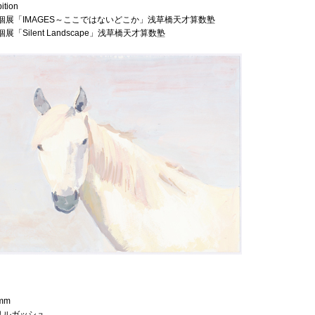
ition
 個展「IMAGES～ここではないどこか」浅草橋天才算数塾
個展「Silent Landscape」浅草橋天才算数塾
 mm
リルガッシュ