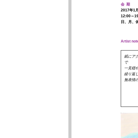
会 期
2017年
12:00～19
日、月、休廊 
Artist not
紙にア
で
一見穏
繰り返
無表情