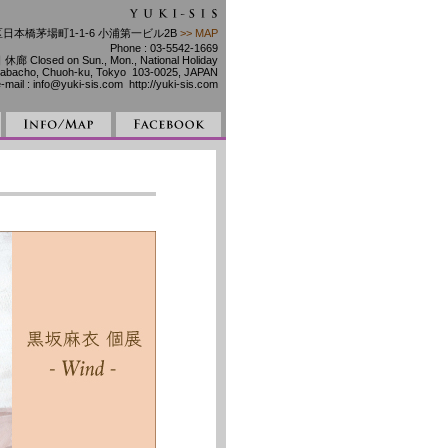
央区日本橋茅場町1-1-6 小浦第一ビル2B
>> MAP
Phone : 03-5542-1669
 Closed on Sun., Mon., National Holiday
Kayabacho, Chuoh-ku, Tokyo 103-0025, JAPAN
mail : info@yuki-sis.com http://yuki-sis.com