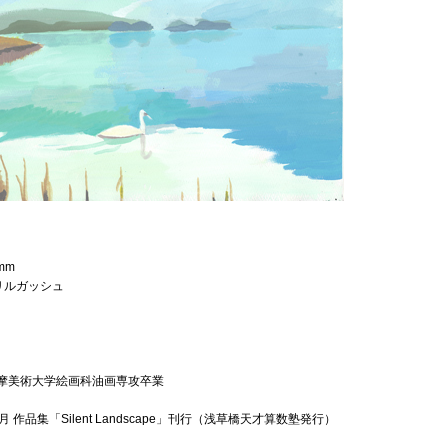
 mm
リルガッシュ
多摩美術大学絵画科油画専攻卒業
1月 作品集「Silent Landscape」刊行（浅草橋天才算数塾発行）