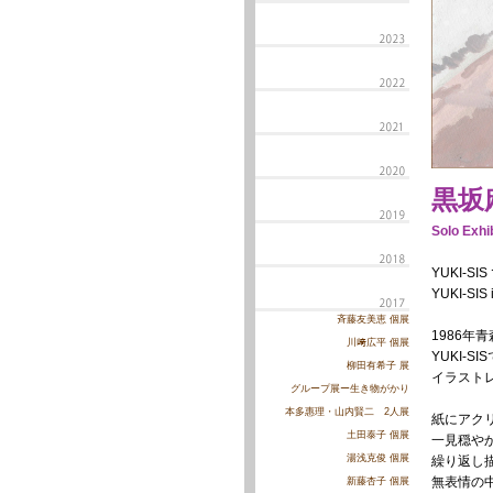
黒坂
Solo Exhi
YUKI-
YUKI-SIS i
斉藤友美恵 個展
1986年
川﨑広平 個展
YUKI-
柳田有希子 展
イラスト
グループ展ー生き物がかり
本多惠理・山内賢二 2人展
紙にアク
土田泰子 個展
一見穏や
湯浅克俊 個展
繰り返し
無表情の
新藤杏子 個展