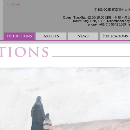
〒103-0025 東京都中
Open : Tue.-Sat. 12:00-19:00 日曜・月曜・祭日 休廊
Koura Bldg. Ⅰ-2B, 1-1-6, Nihombashi 
phone : +81(0)3 5542 1669 e-