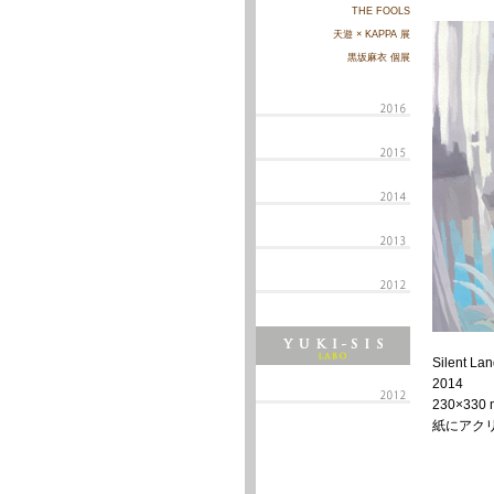
THE FOOLS
天遊 × KAPPA 展
黒坂麻衣 個展
Silent La
2014
230×330
紙にアク