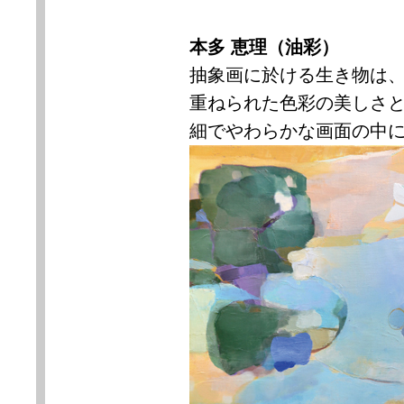
本多 恵理（油彩）
抽象画に於ける生き物は
重ねられた色彩の美しさ
細でやわらかな画面の中