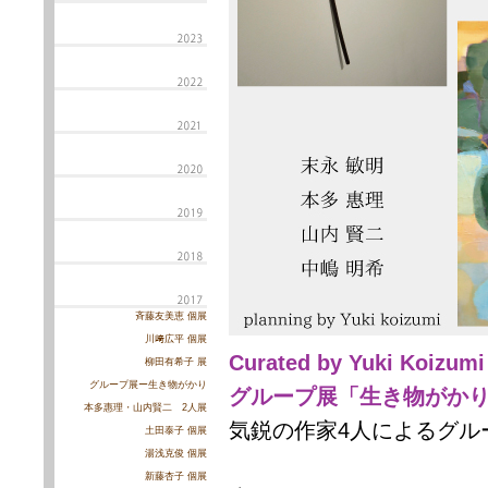
斉藤友美恵 個展
川﨑広平 個展
Curated by Yuki Koizumi
柳田有希子 展
グループ展ー生き物がかり
グループ展「生き物がか
本多惠理・山内賢二 2人展
気鋭の作家4人によるグル
土田泰子 個展
湯浅克俊 個展
新藤杏子 個展