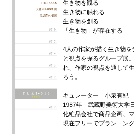
生き物を観る
THE FOOLS
天遊 × KAPPA 展
生き物に触れる
黒坂麻衣 個展
生き物を創る
「生き物」が存在する
4人の作家が描く生き物を
と視点を探るグループ展
れ、作家の視点を通して
ろう。
キュレーター 小泉有紀
1987年 武蔵野美術大学
化粧品会社で商品企画、マ
現在フリーでプランニン