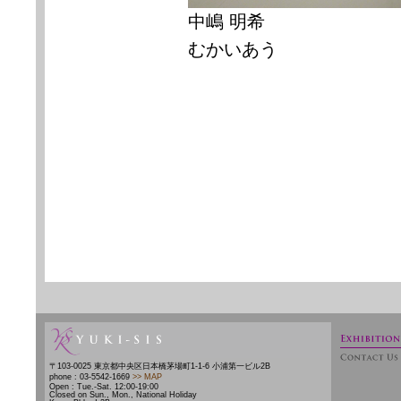
中嶋 明希
むかいあう
〒103-0025 東京都中央区日本橋茅場町1-1-6 小浦第一ビル2B
phone : 03-5542-1669
>> MAP
Open : Tue.-Sat. 12:00-19:00
Closed on Sun., Mon., National Holiday