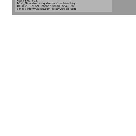
Koura Bldg. Ⅰ-2B,
1-1-6,,Nihombashi Kayabacho, Chuoh-ku,Tokyo
103-0023, JAPAN phone : +81(0)3 5542 1669
e-mail : info@yuki-sis.com http://yuki-sis.com