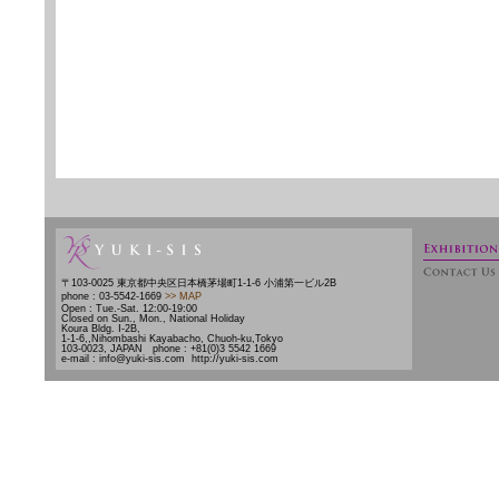
〒103-0025 東京都中央区日本橋茅場町1-1-6 小浦第一ビル2B
phone : 03-5542-1669
>> MAP
Open : Tue.-Sat. 12:00-19:00
Closed on Sun., Mon., National Holiday
Koura Bldg. Ⅰ-2B,
1-1-6,,Nihombashi Kayabacho, Chuoh-ku,Tokyo
103-0023, JAPAN phone : +81(0)3 5542 1669
e-mail : info@yuki-sis.com http://yuki-sis.com