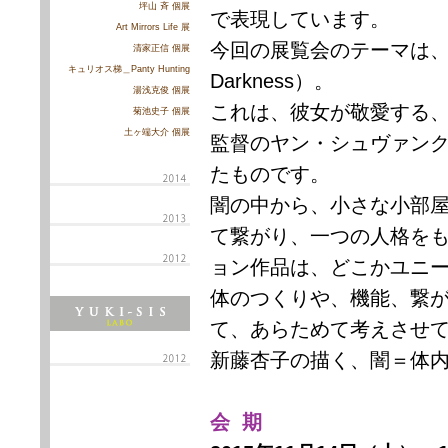
坪山 斉 個展
で表現しています。
Art Mirrors Life 展
今回の展覧会のテーマは、「闇・
清家正信 個展
キュリオス梯＿Panty Hunting
Darkness）。
湯浅克俊 個展
これは、彼女が敬愛する
菊池史子 個展
土ヶ端大介 個展
監督のヤン・シュヴァンク
たものです。
闇の中から、小さな小部
て繋がり、一つの人格を
ョン作品は、どこかユニ
体のつくりや、機能、繋
て、あらためて考えさせ
新藤杏子の描く、闇＝体
会 期