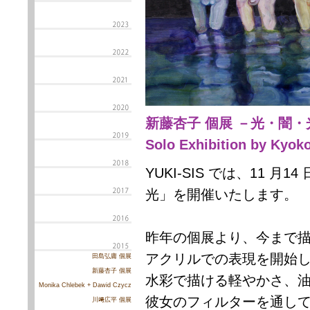
新藤杏子 個展 －光・闇・
Solo Exhibition by Kyo
YUKI-SIS では、11 
光」を開催いたします。
昨年の個展より、今まで
アクリルでの表現を開始
田島弘庸 個展
新藤杏子 個展
水彩で描ける軽やかさ、
Monika Chlebek + Dawid Czycz
彼女のフィルターを通し
川﨑広平 個展