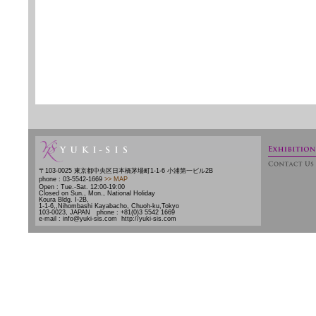
〒103-0025 東京都中央区日本橋茅場町1-1-6 小浦第一ビル2B
phone : 03-5542-1669
>> MAP
Open : Tue.-Sat. 12:00-19:00
Closed on Sun., Mon., National Holiday
Koura Bldg. Ⅰ-2B,
1-1-6,,Nihombashi Kayabacho, Chuoh-ku,Tokyo
103-0023, JAPAN phone : +81(0)3 5542 1669
e-mail : info@yuki-sis.com http://yuki-sis.com