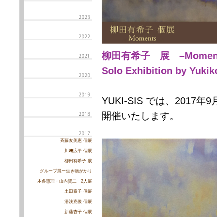
柳田有希子 展 –Momen
Solo Exhibition by Yuki
YUKI-SIS では、201
開催いたします。
斉藤友美恵 個展
川﨑広平 個展
柳田有希子 展
グループ展ー生き物がかり
本多惠理・山内賢二 2人展
土田泰子 個展
湯浅克俊 個展
新藤杏子 個展