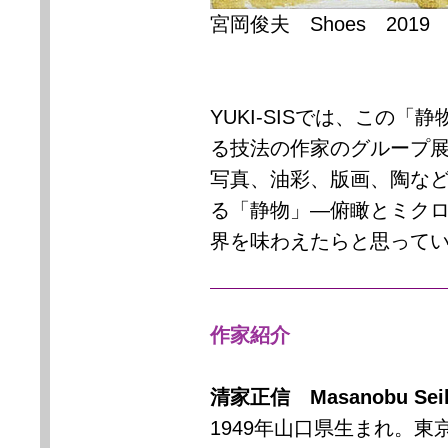
宮岡俊夫
Shoes
2019
YUKI-SIS
では、この「静
る技法の作家のグループ
写真、油彩、版画、陶な
る「静物」―俯瞰とミク
界を味わえたらと思って
作家紹介
清家正信
Masanobu Sei
1949
年山口県生まれ。東