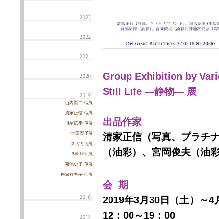
Group Exhibition by Vari
Still Life
―静物― 展
山内賢二 個展
清家正信 個展
出品作家
川﨑広平 個展
土田泰子展
清家正信（写真、プラチナ
スガミカ展
（油彩）、宮岡俊夫（油
Stll Life 展
菊池史子 個展
柳田有希子 個展
会 期
2019年3月30日（土）～
12：00～19：00