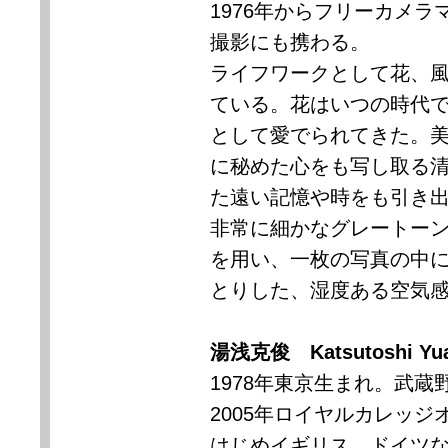
1976
年からフリーカメラ
撮影にも携わる。
ライフワークとして花、
ている。花はいつの時代
として愛でられてきた。
に秘めた心をも写し取る
た遠い記憶や時をも引き
非常に細かなグレートー
を用い、一枚の写真の中
とりした、湿度ある空気
湯浅克俊
Katsutoshi Yu
1978
年東京生まれ。武蔵
2005
年ロイヤルカレッジ
はじめイギリス、ドイツ