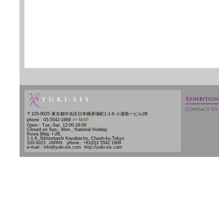
〒103-0025 東京都中央区日本橋茅場町1-1-6 小浦第一ビル2B
phone : 03-5542-1669
>> MAP
Open : Tue.-Sat. 12:00-19:00
Closed on Sun., Mon., National Holiday
Koura Bldg. Ⅰ-2B,
1-1-6,,Nihombashi Kayabacho, Chuoh-ku,Tokyo
103-0023, JAPAN phone : +81(0)3 5542 1669
e-mail : info@yuki-sis.com http://yuki-sis.com