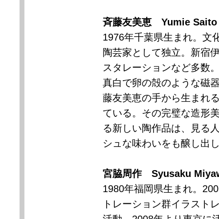
斉藤友美恵
Yumie Saito
1976
年千葉県生まれ。文
陶芸家として独立。新宿
スタレーションなど多数
真白で卵の殻のような磁
藤友美恵の手から生まれ
ている。その完璧な造形
る新しい陶作品は、見る
シュな味わいをも醸し出
宮脇周作
Syusaku Miya
1980
年福岡県生まれ。
200
トレーション群イラスト