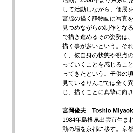
活動。
2008
年より東京に
して活動しながら、個展
宮脇の描く静物画は写真
見つめながらの制作とな
で描き進めるその姿勢は
描く事が多いという。そ
く、彼自身の状態や視点
っていくことを感じるこ
ってきたという。子供の
見ているりんごでは全く
じ、描くことに真摯に向
宮岡俊夫
Toshio Miyao
1984
年島根県出雲市生ま
動の場を京都に移す。京